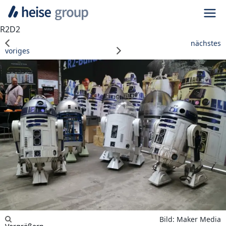
Navi
R2D2
nächstes
voriges
Bild: Maker Media