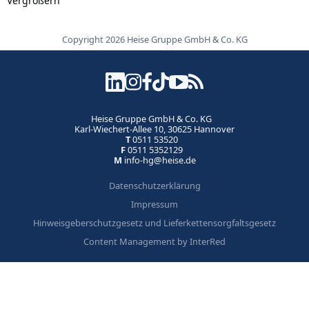
Vergrößern
Copyright 2026 Heise Gruppe GmbH & Co. KG
Heise Gruppe GmbH & Co. KG
Karl-Wiechert-Allee 10, 30625 Hannover
T
0511 53520
F
0511 5352129
M
info-hg@heise.de
Datenschutzerklärung
Impressum
Hinweisgeberschutzgesetz und Lieferkettensorgfaltsgesetz
Content Management by InterRed