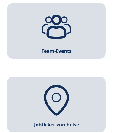
Sundowner, Sommerfest, Weihnachtsgrillen und
Co.: Feste feiern hat bei Heise Tradition.
Team-Events
Egal ob mit Bus, Bahn, Auto oder Fahrrad: Zu
heise kommst du bequem und einfach. Für die
Dauer deiner Ausbildung erhältst du ein
Jobticket für den ÖPNV.
Jobticket von heise