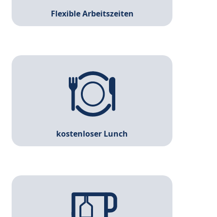
Flexible Arbeitszeiten
Um während der Arbeit wieder Energie tanken
zu können, erhältst du das Mittagessen bei uns
kostenlos. Außerdem bieten wir dir frisch
belegte Brötchen am Morgen und es gibt kleine
Snacks zu jeder Zeit.
kostenloser Lunch
Kaffee, Tee und gekühltes Wasser findest du in
unseren Küchen, so viel du magst.