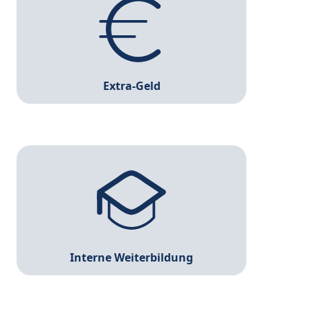
sparen kann nie schaden.)
Extra-Geld
Deine Entwicklung ist uns wichtig. Daher bieten
wir dir Seminare sowie Vorbereitungskurse für
Prüfungen an.
Interne Weiterbildung