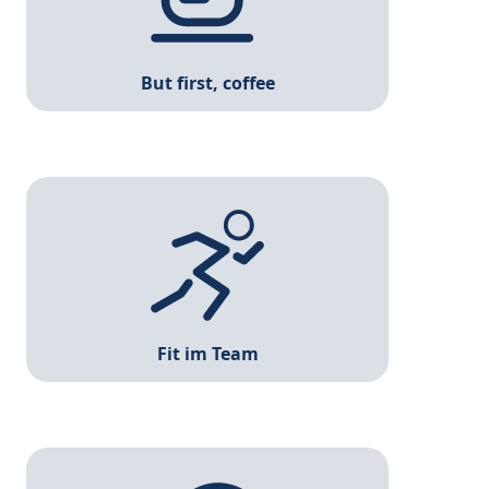
But first, coffee
Mit unseren Kooperationen kannst du
kostengünstig die Vorteile mehrerer
Fitnessstudios ausnutzen.
Fit im Team
Du bekommst neben deiner Vergütung
Vermögenswirksame Leistungen. (Anlegen und