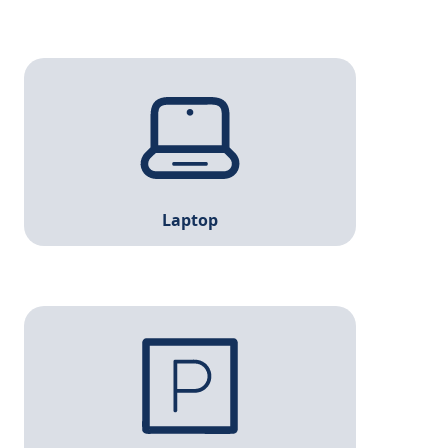
Egal ob privat, auf der Arbeit oder in der
Berufsschule – Hier wirst du perfekt
ausgestattet!
Laptop
Parken ist bei uns kostenfrei und wir haben
ausreichend Platz. Auch dein Fahrrad steht bei
uns trocken.