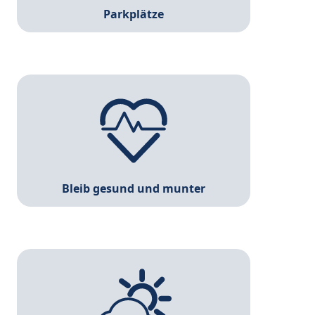
Parkplätze
Deine Gesundheit liegt uns am Herzen. Daher
bieten wir dir regelmäßige Sprechstunden bei
unserem Betriebsarzt, Gesundheitstage und
vieles mehr.
Bleib gesund und munter
E-Mails mal im Liegestuhl lesen? Kein Problem in
unserem Heisegarten in Hannover mit WLAN!