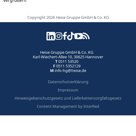
Vergrößern
Copyright 2026 Heise Gruppe GmbH & Co. KG
Heise Gruppe GmbH & Co. KG
Karl-Wiechert-Allee 10, 30625 Hannover
T
0511 53520
F
0511 5352129
M
info-hg@heise.de
Datenschutzerklärung
Impressum
Hinweisgeberschutzgesetz und Lieferkettensorgfaltsgesetz
Content Management by InterRed