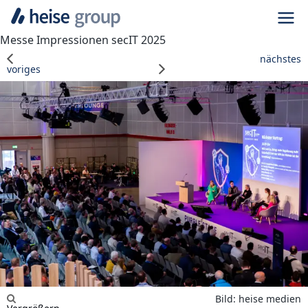
Navi
Messe Impressionen secIT 2025
nächstes
voriges
Bild: heise medien