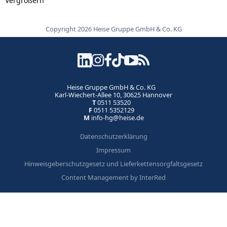
Vergrößern
Copyright 2026 Heise Gruppe GmbH & Co. KG
Heise Gruppe GmbH & Co. KG
Karl-Wiechert-Allee 10, 30625 Hannover
T
0511 53520
F
0511 5352129
M
info-hg@heise.de
Datenschutzerklärung
Impressum
Hinweisgeberschutzgesetz und Lieferkettensorgfaltsgesetz
Content Management by InterRed