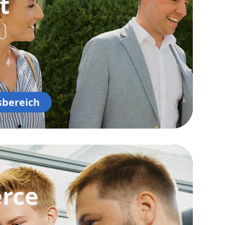
t
sbereich
rce