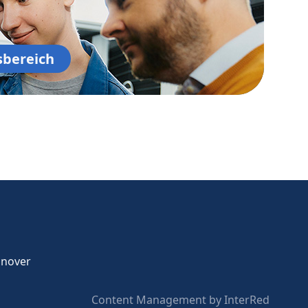
sbereich
nnover
Content Management by InterRed