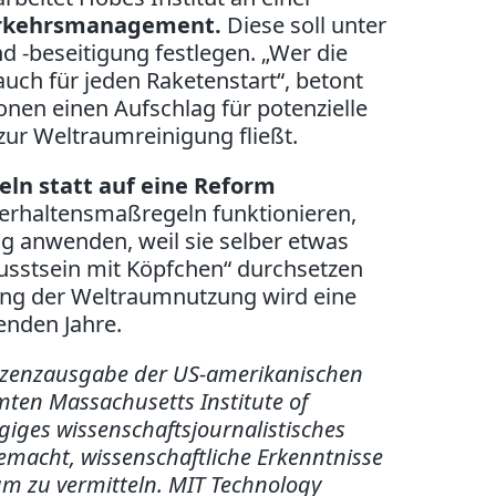
verkehrsmanagement.
Diese soll unter
 -beseitigung festlegen. „Wer die
auch für jeden Raketenstart“, betont
ionen einen Aufschlag für potenzielle
zur Weltraumreinigung fließt.
eln statt auf eine Reform
Verhaltensmaßregeln funktionieren,
ig anwenden, weil sie selber etwas
sstsein mit Köpfchen“ durchsetzen
elung der Weltraumnutzung wird eine
nden Jahre.
 Lizenzausgabe der US-amerikanischen
hmten Massachusetts Institute of
giges wissenschaftsjournalistisches
emacht, wissenschaftliche Erkenntnisse
um zu vermitteln. MIT Technology