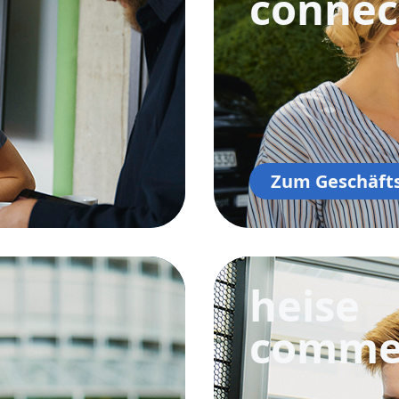
connec
Zum Geschäft
heise
comme