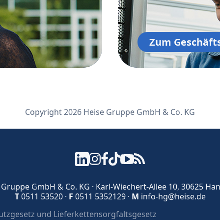
Zum Geschäft
Copyright 2026 Heise Gruppe GmbH & Co. KG
 Gruppe GmbH & Co. KG
·
Karl-Wiechert-Allee 10, 30625 Ha
T
0511 53520
·
F
0511 5352129
·
M
info-hg@heise.de
tzgesetz und Lieferkettensorgfaltsgesetz