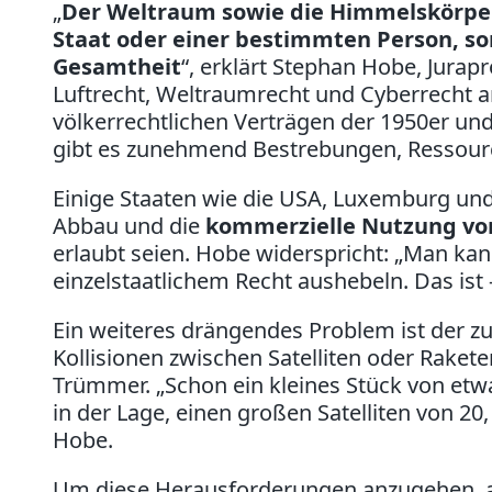
„
Der Weltraum sowie die Himmelskörpe
Staat oder einer bestimmten Person, so
Gesamtheit
“, erklärt Stephan Hobe, Jurapr
Luftrecht, Weltraumrecht und Cyberrecht an
völkerrechtlichen Verträgen der 1950er und
gibt es zunehmend Bestrebungen, Ressource
Einige Staaten wie die USA, Luxemburg und 
Abbau und die
kommerzielle Nutzung vo
erlaubt seien. Hobe widerspricht: „Man kan
einzelstaatlichem Recht aushebeln. Das ist –
Ein weiteres drängendes Problem ist der
Kollisionen zwischen Satelliten oder Rakete
Trümmer. „Schon ein kleines Stück von et
in der Lage, einen großen Satelliten von 20
Hobe.
Um diese Herausforderungen anzugehen, ar