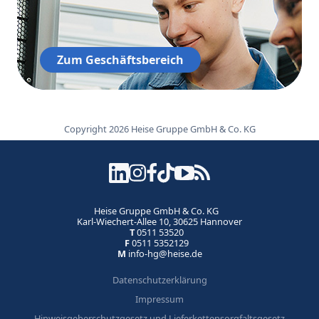
Zum Geschäftsbereich
Copyright 2026 Heise Gruppe GmbH & Co. KG
Heise Gruppe GmbH & Co. KG
Karl-Wiechert-Allee 10, 30625 Hannover
T
0511 53520
F
0511 5352129
M
info-hg@heise.de
Datenschutzerklärung
Impressum
Hinweisgeberschutzgesetz und Lieferkettensorgfaltsgesetz