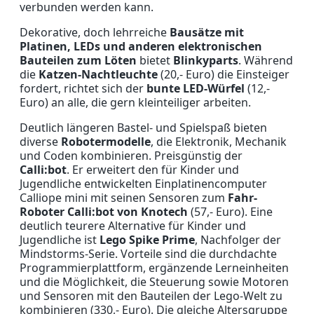
verbunden werden kann.
Dekorative, doch lehrreiche
Bausätze mit
Platinen, LEDs und anderen elektronischen
Bauteilen zum Löten
bietet
Blinkyparts
. Während
die
Katzen-Nachtleuchte
(20,- Euro) die Einsteiger
fordert, richtet sich der
bunte LED-Würfel
(12,-
Euro) an alle, die gern kleinteiliger arbeiten.
Deutlich längeren Bastel- und Spielspaß bieten
diverse
Robotermodelle
, die Elektronik, Mechanik
und Coden kombinieren. Preisgünstig der
Calli:bot
. Er erweitert den für Kinder und
Jugendliche entwickelten Einplatinencomputer
Calliope mini mit seinen Sensoren zum
Fahr-
Roboter Calli:bot von Knotech
(57,- Euro). Eine
deutlich teurere Alternative für Kinder und
Jugendliche ist
Lego Spike Prime
, Nachfolger der
Mindstorms-Serie. Vorteile sind die durchdachte
Programmierplattform, ergänzende Lerneinheiten
und die Möglichkeit, die Steuerung sowie Motoren
und Sensoren mit den Bauteilen der Lego-Welt zu
kombinieren (330,- Euro). Die gleiche Altersgruppe