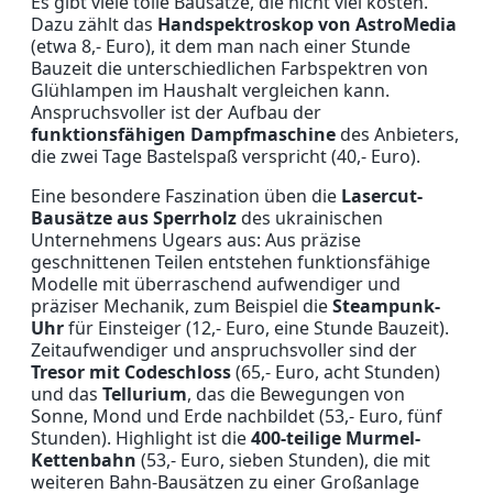
Es gibt viele tolle Bausätze, die nicht viel kosten.
Dazu zählt das
Handspektroskop von AstroMedia
(etwa 8,- Euro), it dem man nach einer Stunde
Bauzeit die unterschiedlichen Farbspektren von
Glühlampen im Haushalt vergleichen kann.
Anspruchsvoller ist der Aufbau der
funktionsfähigen Dampfmaschine
des Anbieters,
die zwei Tage Bastelspaß verspricht (40,- Euro).
Eine besondere Faszination üben die
Lasercut-
Bausätze aus Sperrholz
des ukrainischen
Unternehmens Ugears aus: Aus präzise
geschnittenen Teilen entstehen funktionsfähige
Modelle mit überraschend aufwendiger und
präziser Mechanik, zum Beispiel die
Steampunk-
Uhr
für Einsteiger (12,- Euro, eine Stunde Bauzeit).
Zeitaufwendiger und anspruchsvoller sind der
Tresor mit Codeschloss
(65,- Euro, acht Stunden)
und das
Tellurium
, das die Bewegungen von
Sonne, Mond und Erde nachbildet (53,- Euro, fünf
Stunden). Highlight ist die
400-teilige Murmel-
Kettenbahn
(53,- Euro, sieben Stunden), die mit
weiteren Bahn-Bausätzen zu einer Großanlage