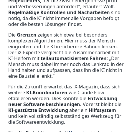
Projektleiters
, der die Zwischenergebnisse prüft
und Verbesserungen anfordert”, erläutert Wolf.
Regelmäßige Kontrollen und Nacharbeiten
sind
nötig, da die KI nicht immer alle Vorgaben befolgt
oder die besten Lösungen findet.
Die
Grenzen
zeigen sich etwa bei besonders
komplexen Algorithmen. Hier muss der Mensch
eingreifen und die KI in sicherere Bahnen lenken.
Der iX-Experte vergleicht die Zusammenarbeit mit
KI-Helfern mit
teilautomatisiertem Fahren
: „Der
Mensch muss dabei immer noch das Lenkrad in der
Hand halten und aufpassen, dass ihn die KI nicht in
eine Baustelle lenkt.”
Für die Zukunft erwartet das iX-Magazin, dass sich
weitere
KI-Koordinatoren
wie Claude Flow
etablieren werden. Dies könnte die
Entwicklung
neuer Software beschleunigen.
Vorerst bleibt die
KI-gestützte Entwicklung
aber ein
Hilfssystem
und kein vollständig selbstständiges Werkzeug für
die Softwareentwicklung.