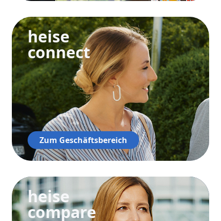
heise
connect
Zum Geschäftsbereich
heise
compare