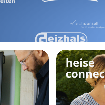
heise
connec