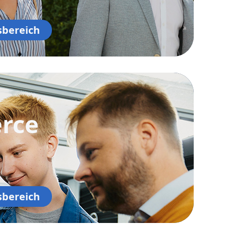
sbereich
rce
sbereich