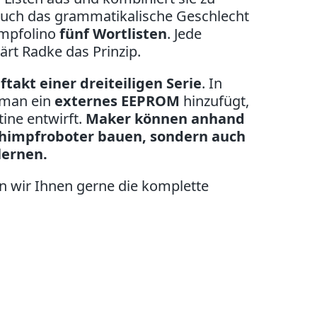
auch das grammatikalische Geschlecht
impfolino
fünf Wortlisten
. Jede
ärt Radke das Prinzip.
ftakt einer dreiteiligen Serie
.
In
 man ein
externes EEPROM
hinzufügt,
tine entwirft.
Maker können anhand
Schimpfroboter bauen, sondern auch
lernen.
n wir Ihnen gerne die komplette