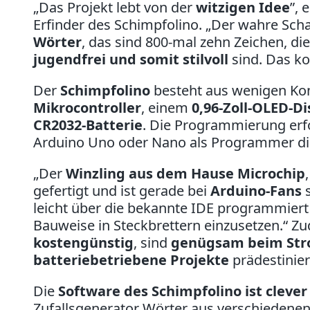
„Das Projekt lebt von der
witzigen Idee
”
, 
Erfinder des Schimpfolino. „Der wahre Sch
Wörter
, das sind 800-mal zehn Zeichen, di
jugendfrei und somit stilvoll
sind. Das ko
Der
Schimpfolino
besteht aus wenigen K
Mikrocontroller
, einem
0,96-Zoll-OLED-Di
CR2032-Batterie
. Die Programmierung erfo
Arduino Uno oder Nano als Programmer di
„Der
Winzling aus dem Hause Microchip
gefertigt und ist gerade bei
Arduino-Fans
s
leicht über die bekannte IDE programmiert
Bauweise in Steckbrettern einzusetzen.“
Zu
kostengünstig
, sind
genügsam beim Str
batteriebetriebene Projekte
prädestinier
Die
Software des Schimpfolino ist clever
Zufallsgenerator Wörter aus verschiedenen 