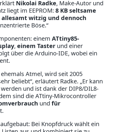
erklärt
Nikolai Radke
, Make-Autor und
atz liegt im EEPROM:
8 KB seltsame
e
allesamt witzig und dennoch
nzentrierte Böse.“
omponenten: einem
ATtiny85-
splay
,
einem Taster
und einer
lgt über die Arduino-IDE, wobei ein
ent.
, ehemals Atmel, wird seit 2005
ehr beliebt“, erläutert Radke. „Er kann
 werden und ist dank der DIP8/DIL8-
dem sind die
ATtiny-Mikrocontroller
omverbrauch
und
für
t.
aufgebaut: Bei Knopfdruck wählt ein
Listen aus und kombiniert sie zu