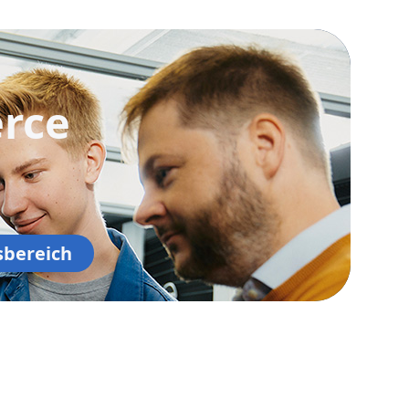
rce
sbereich