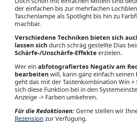
Doch schon mit einfachen Mitteln sind deu
der einfachen bis zur mehrfachen Lochblend
Taschenlampe als Spotlight bis hin zu Farbfil
machbar.
Verschiedene Techniken bieten sich au
lassen sich
durch schräg gestellte Dias b
Schärfe-/Unschärfe-Effekte
erzielen.
Wer ein
abfotografiertes Negativ am Re
bearbeiten
will, kann ganz einfach seinen
geht das mit der Tastenkombination Win + 
sich diese Funktion bei in den Systemeinst
Anzeige -> Farben umkehren.
Für die Redaktionen:
Gerne stellen wir Ih
Rezension
zur Verfügung.