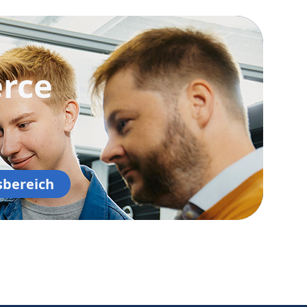
rce
sbereich