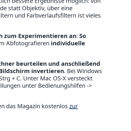
tlich bessere Ergebnisse möglich: von
e statt Objektiv, über eine
tern und Farbverlaufsfiltern ist vieles
ch zum Experimentieren an
:
So
eim Abfotografieren
individuelle
chner beurteilen und anschließend
Bildschirm invertieren
. Bei Windows
Strg + C. Unter Mac OS-X versteckt
ellungen unter Bedienungshilfen ->
nen das Magazin kostenlos
zur