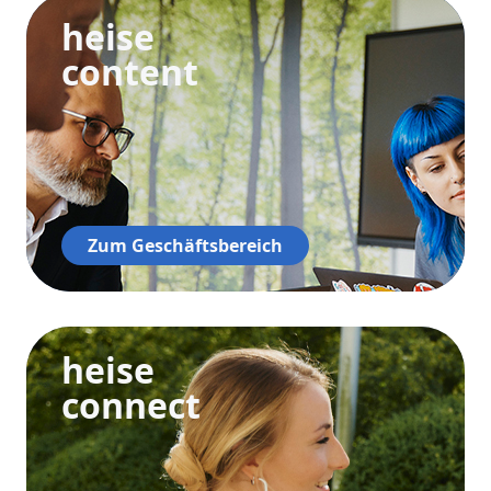
heise
content
Zum Geschäftsbereich
heise
connect