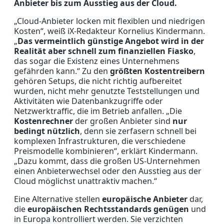
Anbieter bis zum Ausstieg aus der Cloud.
„Cloud­-Anbieter locken mit flexiblen und niedrigen
Kosten“, weiß iX-Redakteur Kornelius Kindermann.
„
Das vermeintlich günstige Angebot wird in der
Realität aber schnell zum finanziellen Fiasko
,
das sogar die Existenz eines Unternehmens
gefährden kann.“ Zu den
größten Kostentreibern
gehören Set­ups, die nicht richtig aufbereitet
wurden, nicht mehr genutzte Teststellungen und
Aktivitäten wie Datenbankzugriffe oder
Netzwerktraffic, die im Betrieb anfallen. „Die
Kostenrechner
der großen Anbieter sind
nur
bedingt nützlich
, denn sie zerfasern schnell bei
komplexen Infrastrukturen, die verschiedene
Preismodelle kombinieren“, erklärt Kindermann.
„Dazu kommt, dass die großen US-Unternehmen
einen Anbieterwechsel oder den Ausstieg aus der
Cloud möglichst unattraktiv machen.“
Eine Alternative stellen
europäische Anbieter
dar,
die
europäischen Rechtsstandards genügen
und
in Europa kontrolliert werden. Sie verzichten