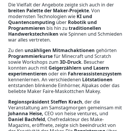
Die Vielfalt der Angebote zeigte sich auch in der
breiten Palette der Maker-Projekte
. Von
modernsten Technologien wie
KI und
Quantencomputing
über
Robotik und
Programmieren
bis hin zu
traditionellen
Handwerkstechniken
wie Spinnen und Schmieden
war alles vertreten.
Zu den
unzähligen Mitmachaktionen
gehörten
Programmierkurse
für Minecraft und Scratch
sowie Workshops zum
3D-Druck
. Besucher
konnten auch mit
Geigerzählern und Lasern
experimentieren
oder ein
Fahrerassistenzsystem
kennenlernen. An verschiedenen
Lötstationen
entstanden blinkende Einhörner, Alpakas oder das
beliebte Maker Faire-Maskottchen Makey.
Regionspräsident Steffen Krach
, der die
Veranstaltung am Samstagmorgen gemeinsam mit
Johanna Heise,
CEO von heise ventures
,
und
Daniel Bachfeld
, Chefredakteur des Make-
Magazins, eröffnete, zeigte sich beeindruckt von