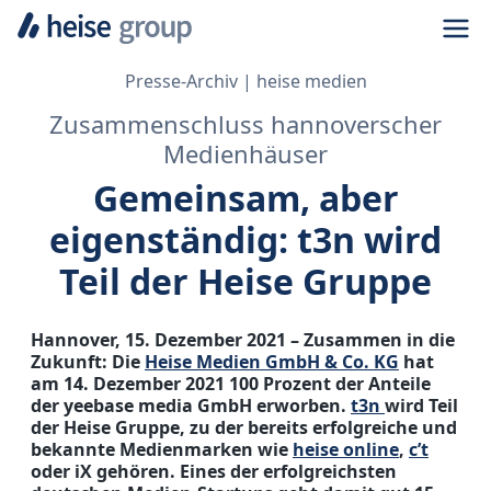
Navi
Presse-Archiv
heise medien
Zusammenschluss hannoverscher
Medienhäuser
Gemeinsam, aber
eigenständig: t3n wird
Teil der Heise Gruppe
Hannover, 15. Dezember 2021 – Zusammen in die
Zukunft: Die
Heise Medien GmbH & Co. KG
hat
am 14. Dezember 2021 100 Prozent der Anteile
der yeebase media GmbH erworben.
t3n
wird Teil
der Heise Gruppe, zu der bereits erfolgreiche und
bekannte Medienmarken wie
heise online
,
c’t
oder iX gehören. Eines der erfolgreichsten