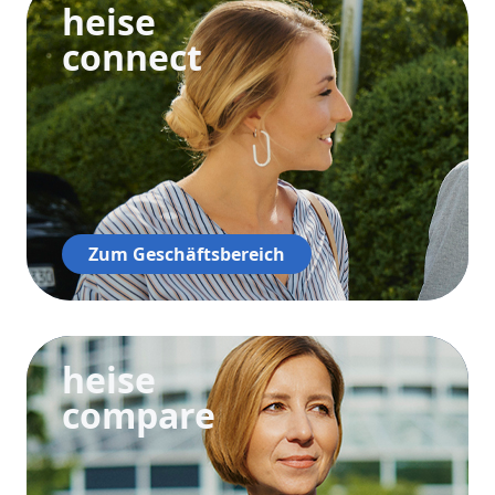
heise
connect
Zum Geschäftsbereich
heise
compare