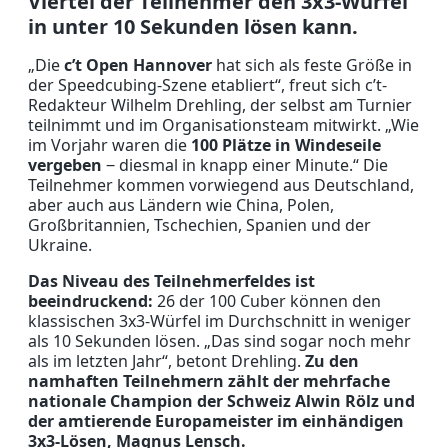
Viertel der Teilnehmer den 3x3-Würfel
in unter 10 Sekunden lösen kann.
„Die
c’t Open Hannover
hat sich als feste Größe in
der Speedcubing-Szene etabliert“, freut sich c’t-
Redakteur Wilhelm Drehling, der selbst am Turnier
teilnimmt und im Organisationsteam mitwirkt. „Wie
im Vorjahr waren die
100 Plätze in Windeseile
vergeben
‒ diesmal in knapp einer Minute.“ Die
Teilnehmer kommen vorwiegend aus Deutschland,
aber auch aus Ländern wie China, Polen,
Großbritannien, Tschechien, Spanien und der
Ukraine.
Das Niveau des Teilnehmerfeldes ist
beeindruckend:
26 der 100 Cuber können den
klassischen 3x3-Würfel im Durchschnitt in weniger
als 10 Sekunden lösen. „Das sind sogar noch mehr
als im letzten Jahr“, betont Drehling.
Zu den
namhaften Teilnehmern zählt der mehrfache
nationale Champion der Schweiz Alwin Rölz und
der amtierende Europameister im einhändigen
3x3-Lösen, Magnus Lensch.