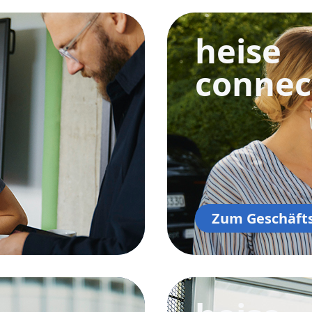
heise
connec
Zum Geschäft