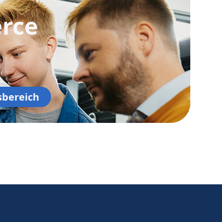
rce
sbereich