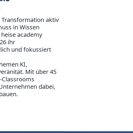
e
e Transformation aktiv
 muss in Wissen
e heise academy
26 ihr
ich und fokussiert
hemen KI,
eränität. Mit über 45
e-Classrooms
 Unternehmen dabei,
bauen.